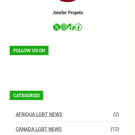
Jenifer Propets
X
Instagram
TikTok
Facebook
FOLLOW US ON
Facebook
X
Instagram
VK
Pinterest
Last.fm
TikTok
Telegram
WhatsApp
RSS Feed
CATEGORIES
AFRIQUA LGBT NEWS
(2)
CANADA LGBT NEWS
(12)