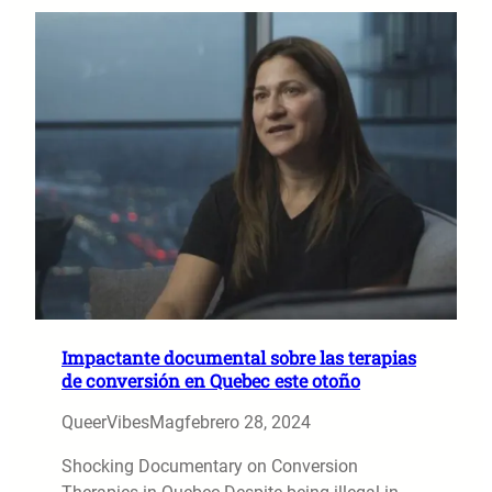
Impactante documental sobre las terapias
de conversión en Quebec este otoño
QueerVibesMag
febrero 28, 2024
Shocking Documentary on Conversion