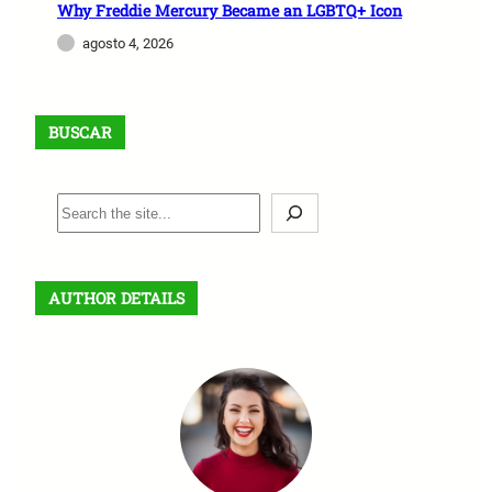
Why Freddie Mercury Became an LGBTQ+ Icon
agosto 4, 2026
BUSCAR
B
u
s
c
AUTHOR DETAILS
a
r