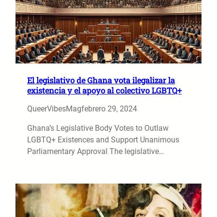
El legislativo de Ghana vota ilegalizar la
existencia y el apoyo al colectivo LGBTQ+
QueerVibesMag
febrero 29, 2024
Ghana’s Legislative Body Votes to Outlaw
LGBTQ+ Existences and Support Unanimous
Parliamentary Approval The legislative…