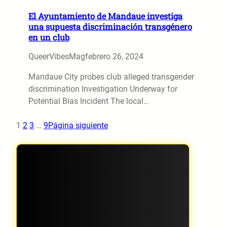
El Ayuntamiento de Mandaue investiga
una supuesta discriminación transgénero
en un club
QueerVibesMag
febrero 26, 2024
Mandaue City probes club alleged transgender
discrimination Investigation Underway for
Potential Bias Incident The local…
1
2
3
…
9
Página siguiente