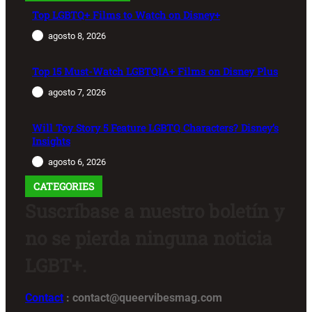
Top LGBTQ+ Films to Watch on Disney+
agosto 8, 2026
Top 15 Must-Watch LGBTQIA+ Films on Disney Plus
agosto 7, 2026
Will Toy Story 5 Feature LGBTQ Characters? Disney’s
Insights
agosto 6, 2026
CATEGORIES
Suscríbase a nuestro boletín y
no se pierda ninguna noticia
LGBT+.
Contact
: contact@queervibesmag.com