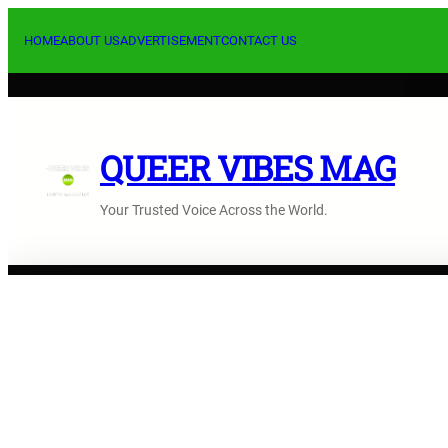
Skip
to
HOME
ABOUT US
ADVERTISEMENT
CONTACT US
content
QUEER VIBES MAG
Your Trusted Voice Across the World.