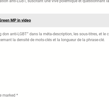
ation anti-LGBT, suscitant une vive polémique et questionnant l
 Green MP in video
 don anti-LGBT” dans la méta-description, les sous-titres, et le 
rnant la densité de mots-clés et la longueur de la phrase-clé.
are marked
*