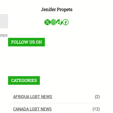
a
Jenifer Propets
X
Instagram
TikTok
Facebook
corps
FOLLOW US ON
Facebook
X
Instagram
VK
Pinterest
Last.fm
TikTok
Telegram
WhatsApp
RSS Feed
CATEGORIES
AFRIQUA LGBT NEWS
(2)
CANADA LGBT NEWS
(12)