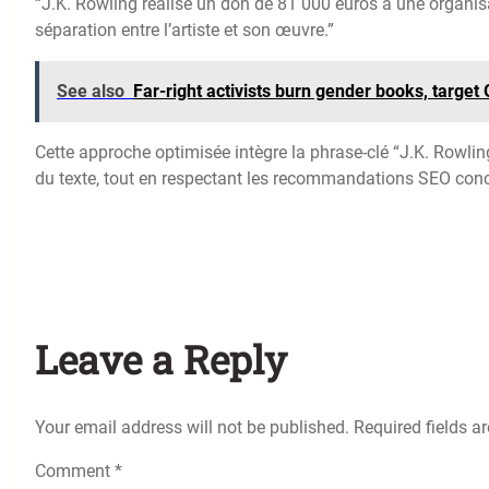
“J.K. Rowling réalise un don de 81 000 euros à une organis
séparation entre l’artiste et son œuvre.”
See also
Far-right activists burn gender books, target
Cette approche optimisée intègre la phrase-clé “J.K. Rowling
du texte, tout en respectant les recommandations SEO conce
Leave a Reply
Your email address will not be published.
Required fields 
Comment
*