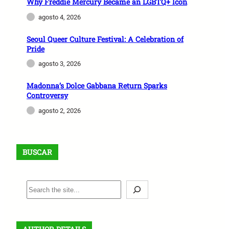
Why Freddie Mercury Became an LGBTQ+ Icon
agosto 4, 2026
Seoul Queer Culture Festival: A Celebration of
Pride
agosto 3, 2026
Madonna’s Dolce Gabbana Return Sparks
Controversy
agosto 2, 2026
BUSCAR
B
u
s
c