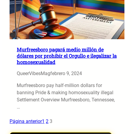
Murfreesboro pagará medio millón de
dólares por prohibir el Orgullo e ilegalizar la
homosexualidad
QueerVibesMag
febrero 9, 2024
Murfreesboro pay half-million dollars for
banning Pride & making homosexuality illegal
Settlement Overview Murfreesboro, Tennessee,
…
Página anterior
1
2
3