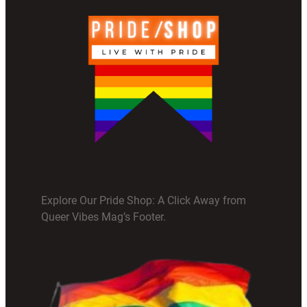
Explore Our Pride Shop: A Click Away from
Queer Vibes Mag’s Footer.