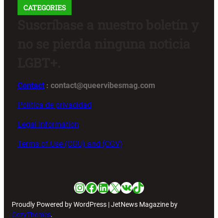
CATEGORIES
Suscríbase a nuestro boletín y
no se pierda ninguna noticia
LGBT+.
Contact
: contact@queervibesmag.com
Política de privacidad
Legal Information
Terms of Use (CGU) and (CGV)
Instagram
Facebook
LinkedIn
X
VK
TikTok
Proudly Powered by WordPress | JetNews Magazine by
CozyThemes
.