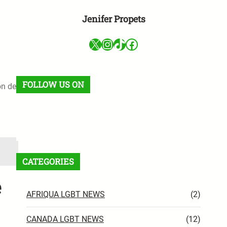
Jenifer Propets
X
Instagram
TikTok
Facebook
FOLLOW US ON
ón de
Facebook
X
Instagram
VK
Pinterest
Last.fm
TikTok
Telegram
WhatsApp
RSS Feed
CATEGORIES
e
AFRIQUA LGBT NEWS
(2)
CANADA LGBT NEWS
(12)