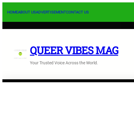
Saltar
al
HOME
ABOUT US
ADVERTISEMENT
CONTACT US
contenido
QUEER VIBES MAG
Your Trusted Voice Across the World.