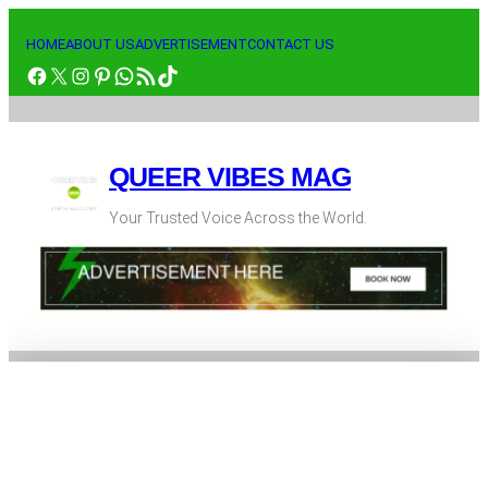
Saltar
al
HOME
ABOUT US
ADVERTISEMENT
CONTACT US
Facebook
X
Instagram
Pinterest
WhatsApp
RSS Feed
TikTok
contenido
QUEER VIBES MAG
Your Trusted Voice Across the World.