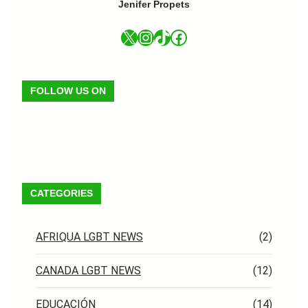
Jenifer Propets
X
Instagram
TikTok
Facebook
FOLLOW US ON
Facebook
X
Instagram
VK
Pinterest
Last.fm
TikTok
Telegram
WhatsApp
RSS Feed
CATEGORIES
AFRIQUA LGBT NEWS
(2)
CANADA LGBT NEWS
(12)
EDUCACIÓN
(14)