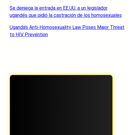
Se deniega la entrada en EE.UU. a un legislador
ugandés que pidió la castración de los homosexuales
Uganda’s Anti-Homosexuality Law Poses Major Threat
to HIV Prevention