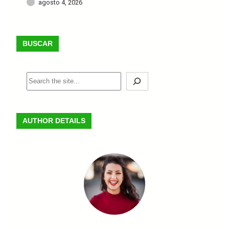
agosto 4, 2026
BUSCAR
B
u
s
c
AUTHOR DETAILS
a
r